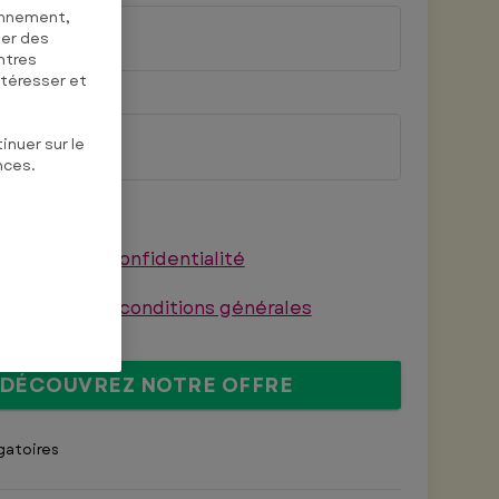
onnement,
ser des
ntres
ntéresser et
inuer sur le
nces.
olitique de confidentialité
t j'accepte les
conditions générales
DÉCOUVREZ NOTRE OFFRE
gatoires