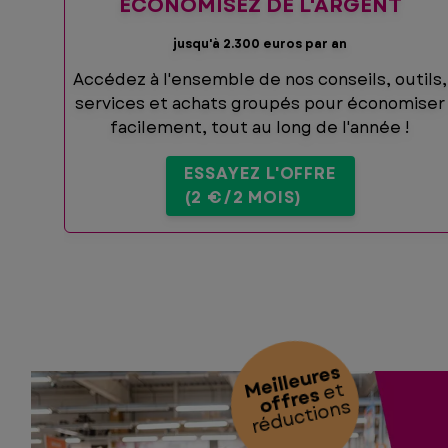
ÉCONOMISEZ DE L'ARGENT
jusqu'à 2.300 euros par an
Accédez à l'ensemble de nos conseils, outils,
services et achats groupés pour économiser
facilement, tout au long de l'année !
ESSAYEZ L'OFFRE
(2 €/2 MOIS)
M
eill
e
ur
e
s
o
f
fr
e
et
s
réductions