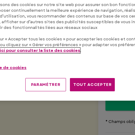
isons des cookies sur notre site web pour assurer son bon foncti
Nom
*
oser continuellement la meilleure expérience de navigation, réali
 d’utilisation, vous recommander des contenus sur base de vos ce
, afficher sur d’autres sites des publicités susceptibles de vous i
ir des fonctionnalités liées aux réseaux sociaux
ur « Accepter tous les cookies » pour accepter les cookies et cont
E-mail
*
ou cliquez sur « Gérer vos préférences » pour adapter vos préfére
ici pour consulter la liste des cookies
.
ue de cookies
J'ai lu la
p
J'ai lu e
PARAMÉTRER
TOUT ACCEPTER
* Champs obli