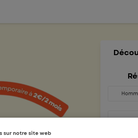
Décou
Ré
Homm
Prénom
*
 sur notre site web