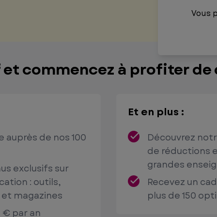
Vous 
 et commencez à profiter de 
Et en plus :
ue auprès de nos 100
Découvrez notr
de réductions e
grandes enseig
us exclusifs sur
ation : outils,
Recevez un cad
t et magazines
plus de 150 opt
 € par an