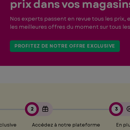
prix dans vos magasins
Nos experts passent en revue tous les prix, 
les meilleures offres du moment sur tous les 
PROFITEZ DE NOTRE
OFFRE EXCLUSIVE
2
3
clusive
Accédez à notre plateforme
En pl