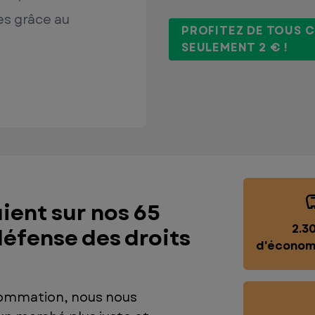
es grâce au
PROFITEZ DE TOUS 
SEULEMENT 2 € !
ent sur nos 65
2.3
éfense des droits
d'économi
sommation, nous nous