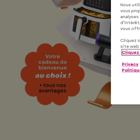
Nous util
vous prop
analyses
d’intérêt
vous offr
Cliquez s
site web 
Cliquez 
Privacy
Politiq