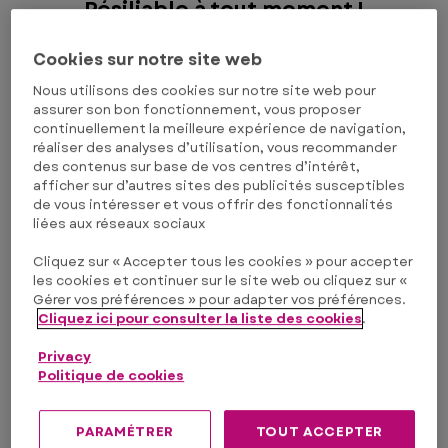
Résiliable à tout moment !
Cookies sur notre site web
Homme
Femme
Indéfini
Nous utilisons des cookies sur notre site web pour
assurer son bon fonctionnement, vous proposer
continuellement la meilleure expérience de navigation,
réaliser des analyses d’utilisation, vous recommander
Prénom
*
des contenus sur base de vos centres d’intérêt,
afficher sur d’autres sites des publicités susceptibles
de vous intéresser et vous offrir des fonctionnalités
liées aux réseaux sociaux
Nom
*
Cliquez sur « Accepter tous les cookies » pour accepter
les cookies et continuer sur le site web ou cliquez sur «
Gérer vos préférences » pour adapter vos préférences.
Cliquez ici pour consulter la liste des cookies
.
E-mail
*
Privacy
Politique de cookies
PARAMÉTRER
TOUT ACCEPTER
J'ai lu la
politique de confidentialité